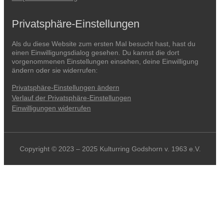
Privatsphäre-Einstellungen
Als du diese Website zum ersten Mal besucht hast, hast du
einen Einwilligungsdialog gesehen. Du kannst die dort
vorgenommenen Einstellungen einsehen, deine Einwilligung
ändern oder sie widerrufen:
Privatsphäre-Einstellungen ändern
Verlauf der Privatsphäre-Einstellungen
Einwilligungen widerrufen
Copyright © 2023 – 2025 Kulturring Godshorn v. 1963 e.V.