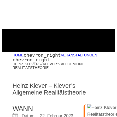
Menu
chevron_right
HOME
VERANSTALTUNGEN
chevron_right
HEINZ KLEVER – KLEVER’S ALLGEMEINE
REALITÄTSTHEORIE
Heinz Klever – Klever’s
Allgemeine Realitätstheorie
WANN
Datum
22. Februar 2023