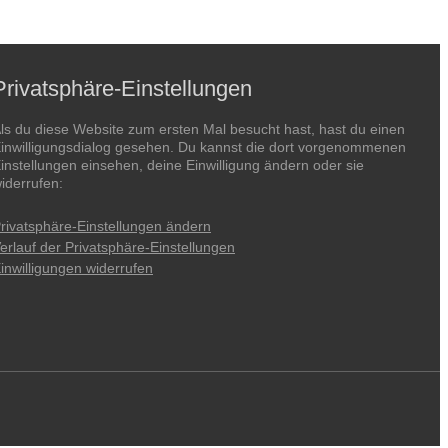
Privatsphäre-Einstellungen
ls du diese Website zum ersten Mal besucht hast, hast du einen
inwilligungsdialog gesehen. Du kannst die dort vorgenommenen
instellungen einsehen, deine Einwilligung ändern oder sie
iderrufen:
rivatsphäre-Einstellungen ändern
erlauf der Privatsphäre-Einstellungen
inwilligungen widerrufen