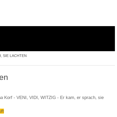
person
ne
Über uns
Konto
H, SIE LACHTEN
ten