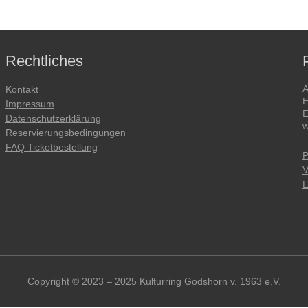
Rechtliches
A
Kontakt
E
Impressum
E
Datenschutzerklärung
w
Reservierungsbedingungen
FAQ Ticketbestellung
P
V
E
Copyright © 2023 – 2025 Kulturring Godshorn v. 1963 e.V.