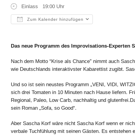
Einlass
19:00 Uhr
Zum Kalender hinzufügen
ICS herunterladen
Google Kalender
iCalendar
Office 365
Outlook Live
Das neue Programm des Improvisations-Experten S
Nach dem Motto “Krise als Chance” nimmt auch Sascha 
wie Deutschlands interaktivster Kabarettist zugibt. Sa
Und so ist sein neustes Programm „VENI, VIDI, WITZIG“
sich drei Tomaten in 10 Minuten nach Hause liefern. F
Regional, Paleo, Low Carb, nachhaltig und glutenfrei.
sein Roman „Sofa, so Good“.
Aber Sascha Korf wäre nicht Sascha Korf wenn er nich
verbale Tuchfühlung mit seinen Gästen. Es entstehen e