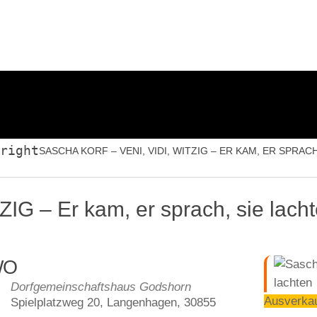
Startseite
News
Veranstaltungen
Kleinkunstbüh
right
SASCHA KORF – VENI, VIDI, WITZIG – ER KAM, ER SPRAC
IG – Er kam, er sprach, sie lach
WO
Dorfgemeinschaftshaus Godshorn
Spielplatzweg 20, Langenhagen, 30855