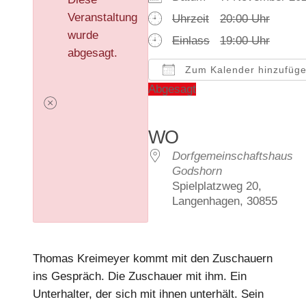
Veranstaltung
Uhrzeit
20:00 Uhr
wurde
Einlass
19:00 Uhr
abgesagt.
Zum Kalender hinzufüg
ICS herunterladen
Google Kalender
iCalendar
Offic
WO
Dorfgemeinschaftshaus
Godshorn
Spielplatzweg 20,
Langenhagen, 30855
Thomas Kreimeyer kommt mit den Zuschauern
ins Gespräch. Die Zuschauer mit ihm. Ein
Unterhalter, der sich mit ihnen unterhält. Sein