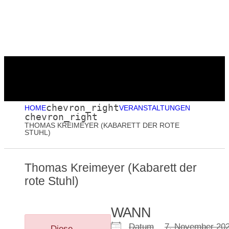
Menu
chevron_right
HOME
VERANSTALTUNGEN
chevron_right
THOMAS KREIMEYER (KABARETT DER ROTE
STUHL)
Thomas Kreimeyer (Kabarett der
rote Stuhl)
WANN
Datum
7. November 
Diese