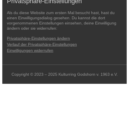
Privatsphäre-Einstellungen
Als du diese Website zum ersten Mal besucht hast, hast du
einen Einwilligungsdialog gesehen. Du kannst die dort
vorgenommenen Einstellungen einsehen, deine Einwilligung
ändern oder sie widerrufen:
Privatsphäre-Einstellungen ändern
Verlauf der Privatsphäre-Einstellungen
Einwilligungen widerrufen
Copyright © 2023 – 2025 Kulturring Godshorn v. 1963 e.V.