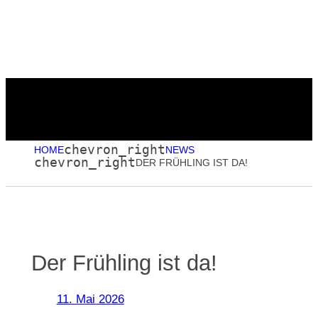
Menu
Zum
Inhalt
springen
chevron_right
HOME
NEWS
chevron_right
DER FRÜHLING IST DA!
Der Frühling ist da!
11. Mai 2026